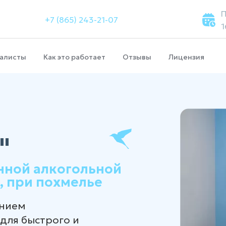
П
+7 (865) 243-21-07
1
алисты
Как это работает
Отзывы
Лицензия
"
нной алкогольной
, при похмелье
анием
для быстрого и