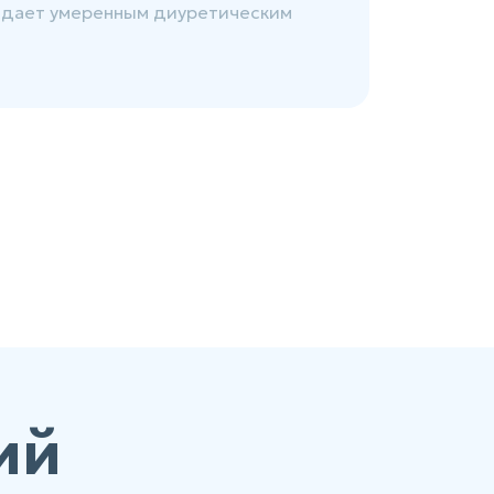
ладает умеренным диуретическим
ий